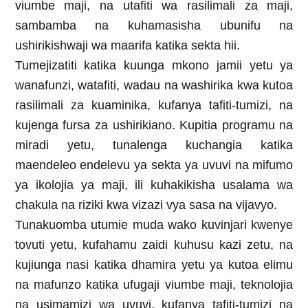
viumbe maji, na utafiti wa rasilimali za maji,
sambamba na kuhamasisha ubunifu na
ushirikishwaji wa maarifa katika sekta hii.
Tumejizatiti katika kuunga mkono jamii yetu ya
wanafunzi, watafiti, wadau na washirika kwa kutoa
rasilimali za kuaminika, kufanya tafiti-tumizi, na
kujenga fursa za ushirikiano. Kupitia programu na
miradi yetu, tunalenga kuchangia katika
maendeleo endelevu ya sekta ya uvuvi na mifumo
ya ikolojia ya maji, ili kuhakikisha usalama wa
chakula na riziki kwa vizazi vya sasa na vijavyo.
Tunakuomba utumie muda wako kuvinjari kwenye
tovuti yetu, kufahamu zaidi kuhusu kazi zetu, na
kujiunga nasi katika dhamira yetu ya kutoa elimu
na mafunzo katika ufugaji viumbe maji, teknolojia
na usimamizi wa uvuvi, kufanya tafiti-tumizi na