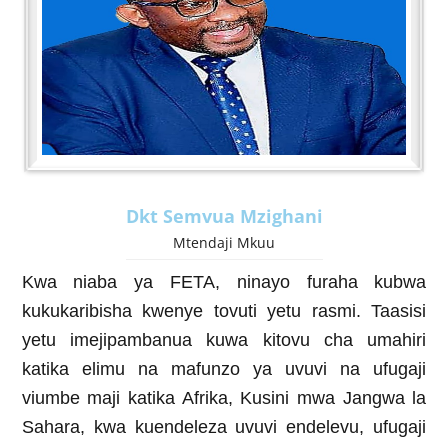
Dkt Semvua Mzighani
Mtendaji Mkuu
Kwa niaba ya FETA, ninayo furaha kubwa
kukukaribisha kwenye tovuti yetu rasmi. Taasisi
yetu imejipambanua kuwa kitovu cha umahiri
katika elimu na mafunzo ya uvuvi na ufugaji
viumbe maji katika Afrika, Kusini mwa Jangwa la
Sahara, kwa kuendeleza uvuvi endelevu, ufugaji