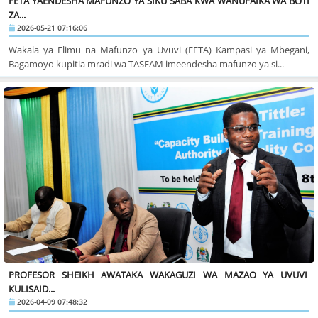
FETA YAENDESHA MAFUNZO YA SIKU SABA KWA WANUFAIKA WA BOTI
ZA...
2026-05-21 07:16:06
Wakala ya Elimu na Mafunzo ya Uvuvi (FETA) Kampasi ya Mbegani,
Bagamoyo kupitia mradi wa TASFAM imeendesha mafunzo ya si...
PROFESOR SHEIKH AWATAKA WAKAGUZI WA MAZAO YA UVUVI
KULISAID...
2026-04-09 07:48:32