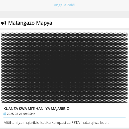
Angalia Zaidi
Matangazo Mapya
KUANZA KWA MITIHANI YA MAJARIBIO
2025-08-21 09:35:44
Mitihani ya majaribio katika kampasi za FETA inatarajiwa kua...