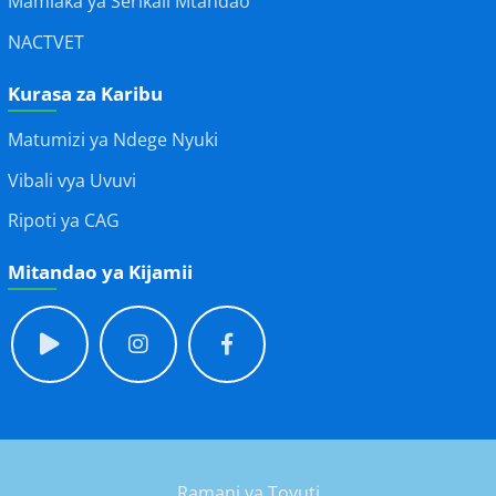
Mamlaka ya Serikali Mtandao
NACTVET
Kurasa za Karibu
Matumizi ya Ndege Nyuki
Vibali vya Uvuvi
Ripoti ya CAG
Mitandao ya Kijamii
Ramani ya Tovuti