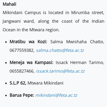
Mahali
Mikindani Campus is located in Mirumba street,
Jangwani ward, along the coast of the Indian
Ocean in the Mtwara region.
Mratibu wa Kozi:
Salma Mwishaha Chatto,
0677559382,
salma.chatto@feta.ac.tz
Meneja wa Kampasi:
Issack Herman Tarimo,
0655827466,
issack.tarimo@feta.ac.tz
S.L.P 62,
Mtwara Mikindani
Barua Pepe:
mikindani@feta.ac.tz