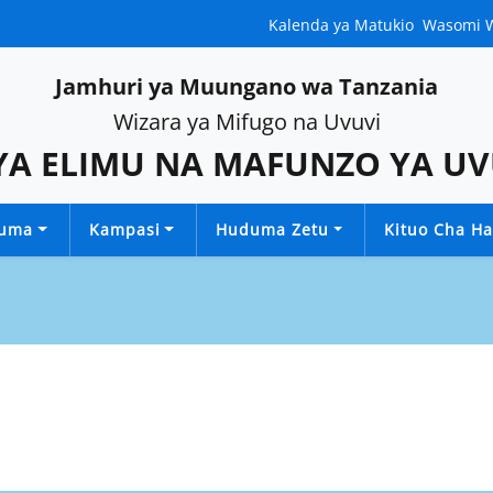
Kalenda ya Matukio
Wasomi 
Jamhuri ya Muungano wa Tanzania
Wizara ya Mifugo na Uvuvi
YA ELIMU NA MAFUNZO YA U
luma
Kampasi
Huduma Zetu
Kituo Cha Ha