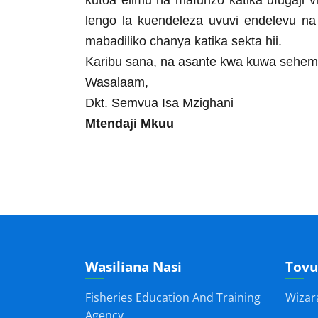
kutoa elimu na mafunzo katika ufugaji vi
lengo la kuendeleza uvuvi endelevu na 
mabadiliko chanya katika sekta hii.
Karibu sana, na asante kwa kuwa sehemu
Wasalaam,
Dkt. Semvua Isa Mzighani
Mtendaji Mkuu
Wasiliana Nasi
Tovu
Fisheries Education And Training
Wizar
Agency,