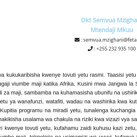
Dkt Semvua Mzigha
Mtendaji Mkuu
:
semvua.mzighani@feta.
:
+255 232 935 100
 kukukaribisha kwenye tovuti yetu rasmi. Taasisi yet
ugaji viumbe maji katika Afrika, Kusini mwa Jangwa la
mali za maji, sambamba na kuhamasisha ubunifu na ushiriki
etu ya wanafunzi, watafiti, wadau na washirika kwa kutoa
o. Kupitia programu na miradi yetu, tunalenga kuchangi
kuhakikisha usalama wa chakula na riziki kwa vizazi vya sa
kwenye tovuti yetu, kufahamu zaidi kuhusu kazi zetu, 