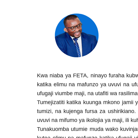
Kwa niaba ya FETA, ninayo furaha kubwa
katika elimu na mafunzo ya uvuvi na uf
ufugaji viumbe maji, na utafiti wa rasili
Tumejizatiti katika kuunga mkono jamii y
tumizi, na kujenga fursa za ushirikian
uvuvi na mifumo ya ikolojia ya maji, ili 
Tunakuomba utumie muda wako kuvinjari 