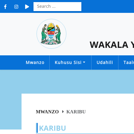
WAKALA 
Mwanzo
Kuhusu Sisi
Udahili
Taa
MWANZO
KARIBU
KARIBU