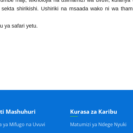
umbe maji, teknolojia na usimamizi wa uvuvi, kufanya t
sekta shirikishi. Ushiriki na msaada wako ni wa thama
 ya safari yetu.
ti Mashuhuri
Kurasa za Karibu
a ya Mifugo na Uvuvi
Matumizi ya Ndege Nyuki