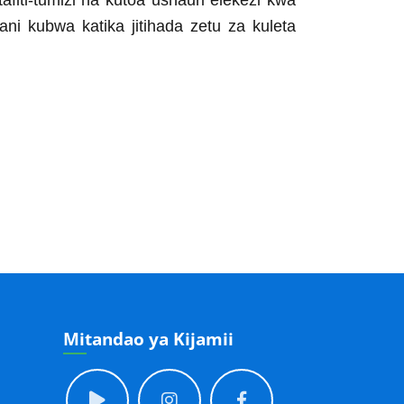
afiti-tumizi na kutoa ushauri elekezi kwa
ni kubwa katika jitihada zetu za kuleta
Mitandao ya Kijamii