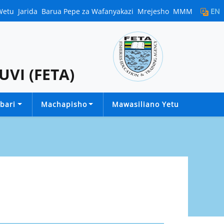
Wetu
Jarida
Barua Pepe za Wafanyakazi
Mrejesho
MMM
EN
VUVI
(FETA)
bari
Machapisho
Mawasiliano Yetu